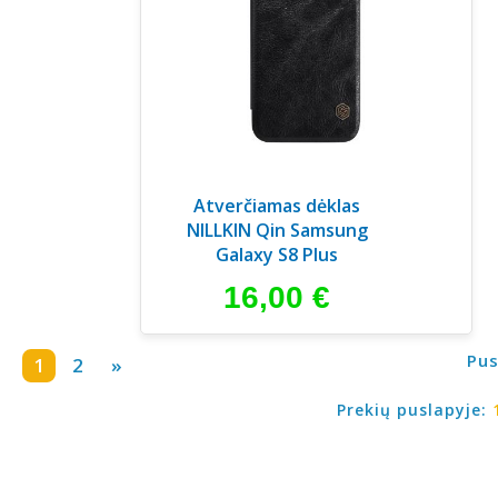
Atverčiamas dėklas
NILLKIN Qin Samsung
Galaxy S8 Plus
16,00
€
Pus
1
2
»
Prekių puslapyje: