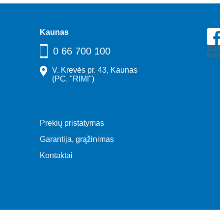
Kaunas
2010
0 66 700 100
Mobi
V. Krevės pr. 43, Kaunas
(PC. "RIMI")
Park
Kaun
uost
Buha
— AI 
Prekių pristatymas
Garantija, grąžinimas
Kontaktai