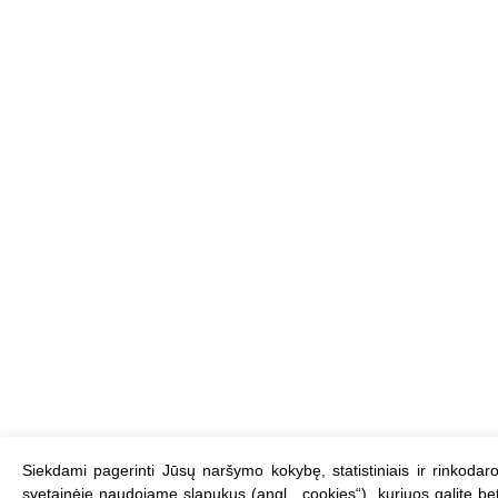
Siekdami pagerinti Jūsų naršymo kokybę, statistiniais ir rinkodaros
svetainėje naudojame slapukus (angl. „cookies“), kuriuos galite be