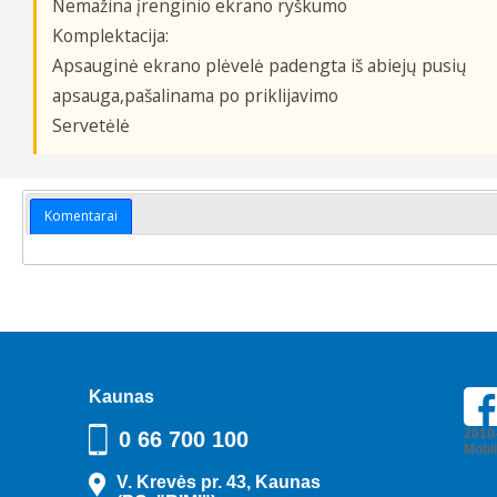
Nemažina įrenginio ekrano ryškumo
Komplektacija:
Apsauginė ekrano plėvelė padengta iš abiejų pusių
apsauga,pašalinama po priklijavimo
Servetėlė
Komentarai
Kaunas
2010
0 66 700 100
Mobi
V. Krevės pr. 43, Kaunas